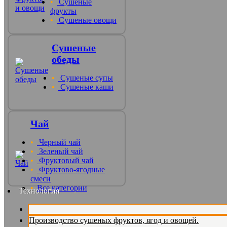
Сушеные
фрукты
Сушеные овощи
Сушеные
обеды
Сушеные супы
Сушеные каши
Чай
Черный чай
Зеленый чай
Фруктовый чай
Фруктово-ягодные
смеси
Все категории
Технология
Производство сушеных фруктов, ягод и овощей.