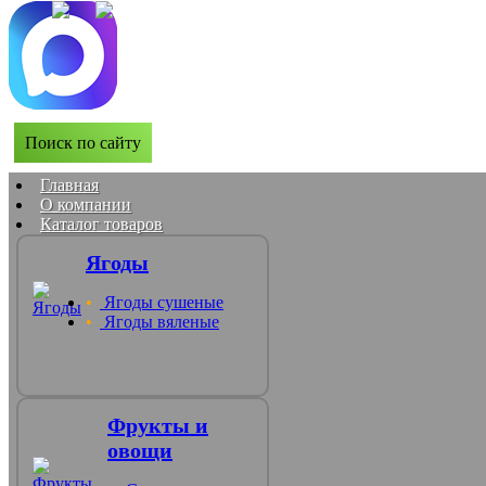
Поиск по сайту
Главная
О компании
Каталог товаров
Ягоды
Ягоды сушеные
Ягоды вяленые
Фрукты и
овощи