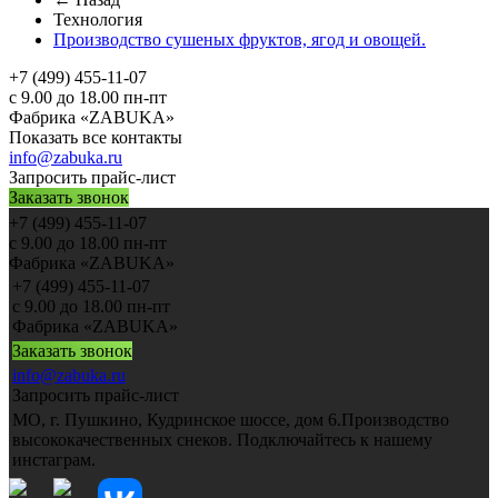
Технология
Производство сушеных фруктов, ягод и овощей.
+7 (499) 455-11-07
с 9.00 до 18.00 пн-пт
Фабрика «ZABUKA»
Показать все контакты
info@zabuka.ru
Запросить прайс-лист
Заказать звонок
+7 (499) 455-11-07
с 9.00 до 18.00 пн-пт
Фабрика «ZABUKA»
+7 (499) 455-11-07
с 9.00 до 18.00 пн-пт
Фабрика «ZABUKA»
Заказать звонок
info@zabuka.ru
Запросить прайс-лист
МО, г. Пушкино, Кудринское шоссе, дом 6.Производство
высококачественных снеков. Подключайтесь к нашему
инстаграм.