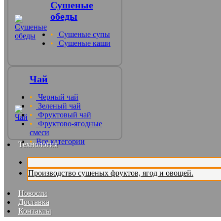
Сушеные
обеды
Сушеные супы
Сушеные каши
Чай
Черный чай
Зеленый чай
Фруктовый чай
Фруктово-ягодные
смеси
Все категории
Технология
Производство сушеных фруктов, ягод и овощей.
Новости
Доставка
Контакты