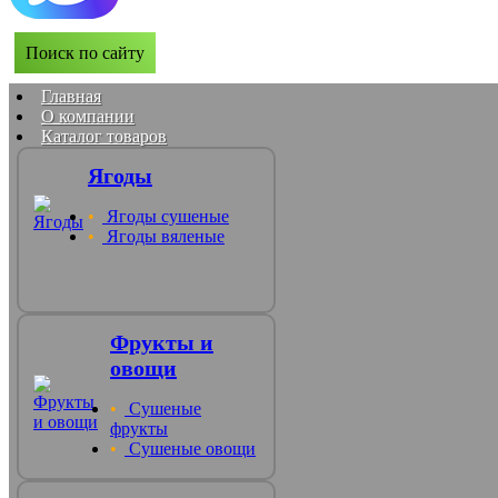
Поиск по сайту
Главная
О компании
Каталог товаров
Ягоды
Ягоды сушеные
Ягоды вяленые
Фрукты и
овощи
Сушеные
фрукты
Сушеные овощи