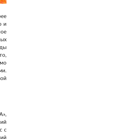
рее
о и
ное
ных
еды
то,
имо
ми.
вой
A»,
ний
с с
кий