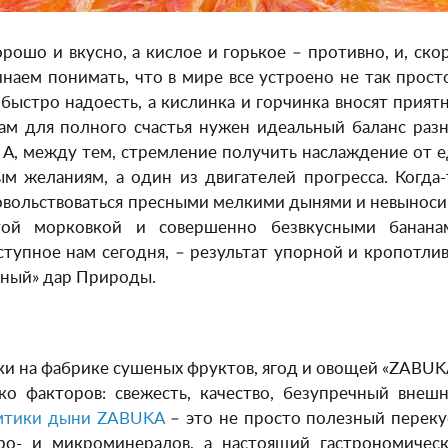
рошо и вкусно, а кислое и горькое – противно, и, ско
чинаем понимать, что в мире все устроено не так прост
быстро надоесть, а кислинка и горчинка вносят прият
ам для полного счастья нужен идеальный баланс раз
. А, между тем, стремление получить наслаждение от 
м желаниям, а один из двигателей прогресса. Когда-
овольствоваться пресными мелкими дынями и невынос
той морковкой и совершенно безвкусными банана
тупное нам сегодня, – результат упорной и кропотли
явный» дар Природы.
и на фабрике сушеных фруктов, ягод и овощей «ZABUK
ко факторов: свежесть, качество, безупречный внеш
мтики дыни ZABUKA
– это не просто полезный переку
ро- и микроминералов, а настоящий гастрономичес