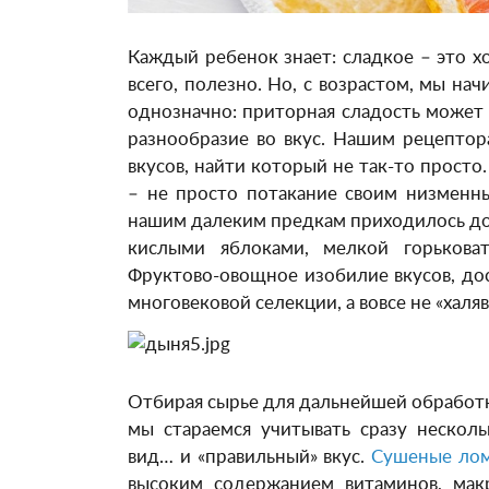
Каждый ребенок знает: сладкое – это хо
всего, полезно. Но, с возрастом, мы на
однозначно: приторная сладость может 
разнообразие во вкус. Нашим рецептор
вкусов, найти который не так-то просто
– не просто потакание своим низменны
нашим далеким предкам приходилось д
кислыми яблоками, мелкой горькова
Фруктово-овощное изобилие вкусов, дос
многовековой селекции, а вовсе не «хал
Отбирая сырье для дальнейшей обработк
мы стараемся учитывать сразу несколь
вид… и «правильный» вкус.
Сушеные ло
высоким содержанием витаминов, мак